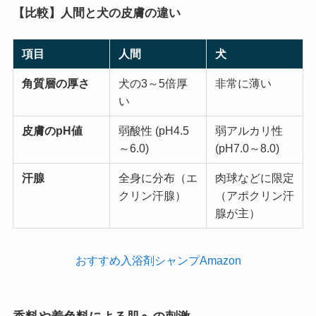
【比較】人間と犬の皮膚の違い
項目
人間
犬
角質層の厚さ
犬の3～5倍厚
非常に薄い
い
皮膚のpH値
弱酸性 (pH4.5
弱アルカリ性
～6.0)
(pH7.0～8.0)
汗腺
全身に分布（エ
肉球などに限定
クリン汗腺）
（アポクリン汗
腺が主）
おすすめ入浴剤シャンプAmazon