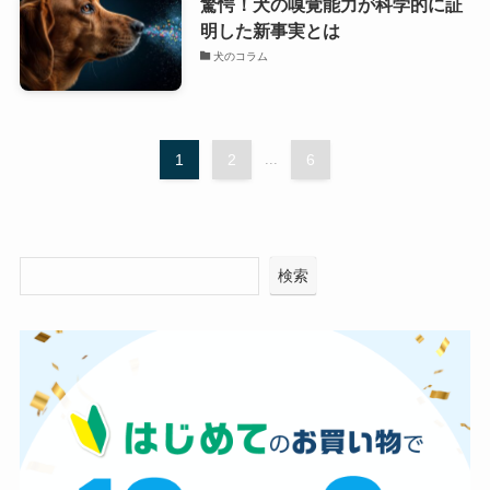
驚愕！犬の嗅覚能力が科学的に証
明した新事実とは
犬のコラム
1
2
...
6
検索