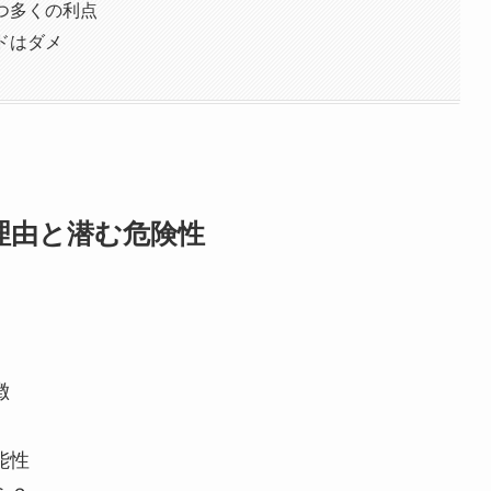
つ多くの利点
ドはダメ
理由と潜む危険性
徴
能性