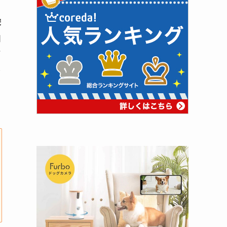
栄
知
ド
を