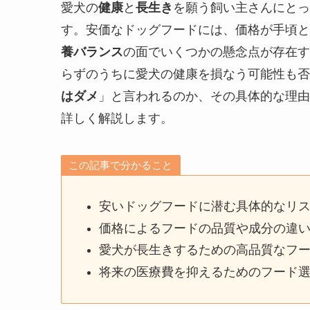
愛犬の
健康
と
長生き
を願う飼い主さんにとっ
す。安価なドッグフードには、価格が手頃と
養バランス
の面でいくつかの懸念点が存在す
らずのうちに愛犬の健康を損なう可能性も否
はダメ
」と言われるのか、その具体的な理由
詳しく解説します。
この記事で分かること
安いドッグフードに潜む具体的なリ
価格によるフードの品質や成分の違
愛犬が長生きするための高品質なフ
将来の医療費を抑えるためのフード